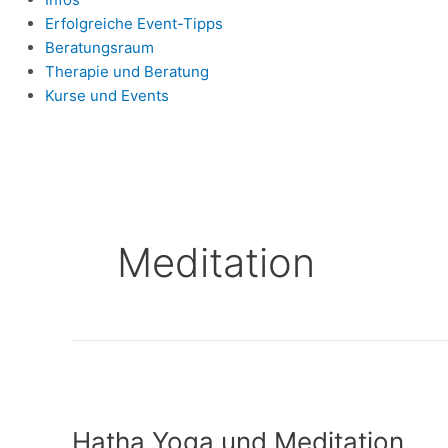
Erfolgreiche Event-Tipps
Beratungsraum
Therapie und Beratung
Kurse und Events
Meditation
Hatha
Yoga
Hatha Yoga und Meditation
und