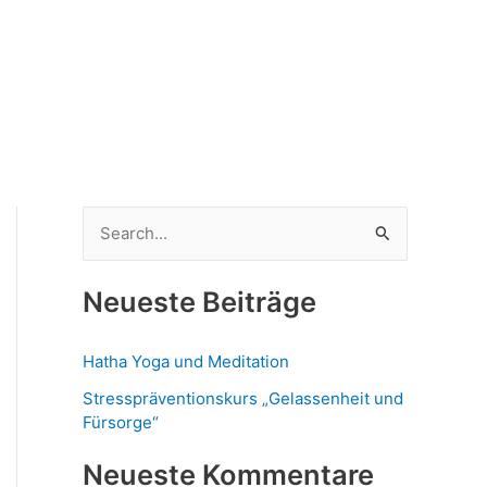
S
u
Neueste Beiträge
c
h
Hatha Yoga und Meditation
e
Stresspräventionskurs „Gelassenheit und
n
Fürsorge“
n
a
Neueste Kommentare