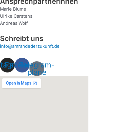
Ansprechpartnerinnen
Marie Blume
Ulrike Carstens
Andreas Wolf
Schreibt uns
info@amrandederzukunft.de
stagram
Facebook
Telegram-
plane